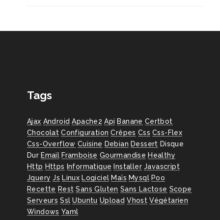
Tags
Ajax
Android
Apache2
Api
Banane
Certbot
Chocolat
Configuration
Crêpes
Css
Css-Flex
Css-Overflow
Cuisine
Debian
Dessert
Disque
Dur
Email
Framboise
Gourmandise
Healthy
Http
Https
Informatique
Installer
Javascript
Jquery
Js
Linux
Logiciel
Maïs
Mysql
Poo
Recette
Rest
Sans Gluten
Sans Lactose
Scope
Serveurs
Ssl
Ubuntu
Upload
Vhost
Végétarien
Windows
Yaml