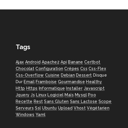
Tags
Ajax
Android
Apache2
Api
Banane
Certbot
Chocolat
Configuration
Crêpes
Css
Css-Flex
Css-Overflow
Cuisine
Debian
Dessert
Disque
Dur
Email
Framboise
Gourmandise
Healthy
Http
Https
Informatique
Installer
Javascript
Jquery
Js
Linux
Logiciel
Maïs
Mysql
Poo
Recette
Rest
Sans Gluten
Sans Lactose
Scope
Serveurs
Ssl
Ubuntu
Upload
Vhost
Végétarien
Windows
Yaml