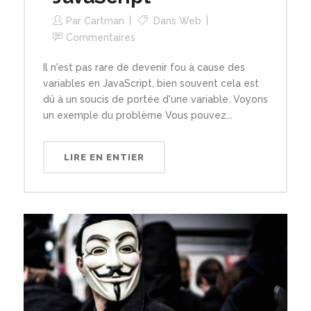
Par
Cartman
Dans
Web
Commentaires
Il n'est pas rare de devenir fou à cause des
variables en JavaScript, bien souvent cela est
dû à un soucis de portée d'une variable. Voyons
un exemple du problème Vous pouvez...
LIRE EN ENTIER