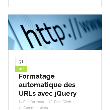
31
Mar
Formatage
automatique des
URLs avec jQuery
Par
Cartman
Dans
Web
Commentaires