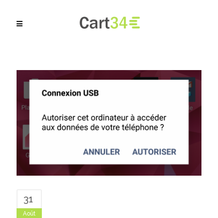
31
Août