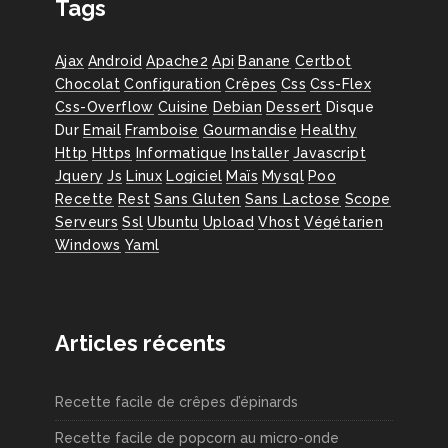
Tags
Ajax
Android
Apache2
Api
Banane
Certbot
Chocolat
Configuration
Crêpes
Css
Css-Flex
Css-Overflow
Cuisine
Debian
Dessert
Disque
Dur
Email
Framboise
Gourmandise
Healthy
Http
Https
Informatique
Installer
Javascript
Jquery
Js
Linux
Logiciel
Maïs
Mysql
Poo
Recette
Rest
Sans Gluten
Sans Lactose
Scope
Serveurs
Ssl
Ubuntu
Upload
Vhost
Végétarien
Windows
Yaml
Articles récents
Recette facile de crêpes d’épinards
Recette facile de popcorn au micro-onde