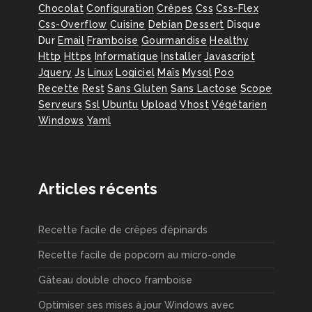
Chocolat
Configuration
Crêpes
Css
Css-Flex
Css-Overflow
Cuisine
Debian
Dessert
Disque
Dur
Email
Framboise
Gourmandise
Healthy
Http
Https
Informatique
Installer
Javascript
Jquery
Js
Linux
Logiciel
Maïs
Mysql
Poo
Recette
Rest
Sans Gluten
Sans Lactose
Scope
Serveurs
Ssl
Ubuntu
Upload
Vhost
Végétarien
Windows
Yaml
Articles récents
Recette facile de crêpes d’épinards
Recette facile de popcorn au micro-onde
Gâteau double choco framboise
Optimiser ses mises à jour Windows avec