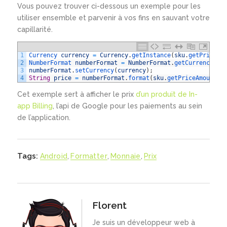
Vous pouvez trouver ci-dessous un exemple pour les
utiliser ensemble et parvenir à vos fins en sauvant votre
capillarité.
1
Currency 
currency
=
Currency
.
getInstance
(
sku
.
getPriceCu
2
NumberFormat 
numberFormat
=
NumberFormat
.
getCurrencyIns
3
numberFormat
.
setCurrency
(
currency
)
;
4
String
price
=
numberFormat
.
format
(
sku
.
getPriceAmountMi
Cet exemple sert à afficher le prix
d’un produit de In-
app Billing
, l’api de Google pour les paiements au sein
de l’application.
Tags:
Android
,
Formatter
,
Monnaie
,
Prix
Florent
Je suis un développeur web à