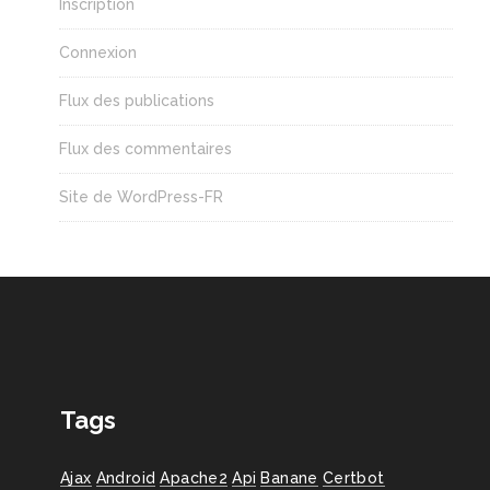
Inscription
Connexion
Flux des publications
Flux des commentaires
Site de WordPress-FR
Tags
Ajax
Android
Apache2
Api
Banane
Certbot