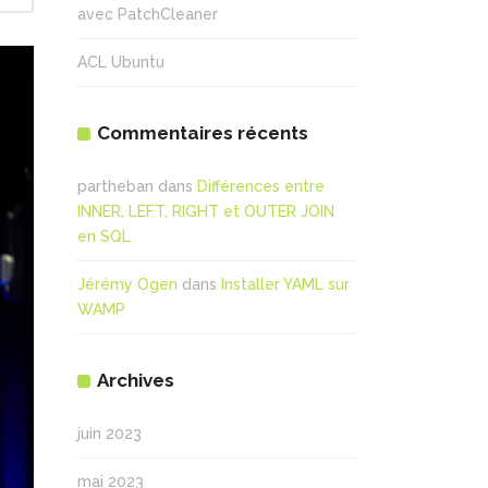
avec PatchCleaner
ACL Ubuntu
Commentaires récents
partheban
dans
Différences entre
INNER, LEFT, RIGHT et OUTER JOIN
en SQL
Jérémy Ogen
dans
Installer YAML sur
WAMP
Archives
juin 2023
mai 2023