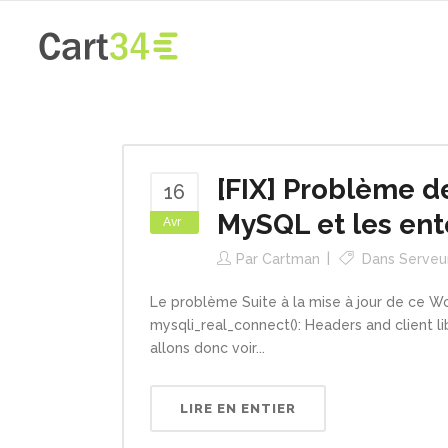
[FIX] Problème d
16
MySQL et les ent
Avr
Par
Cartman
Dans
Serveu
Le problème Suite à la mise à jour de ce Wo
mysqli_real_connect(): Headers and client 
allons donc voir...
LIRE EN ENTIER