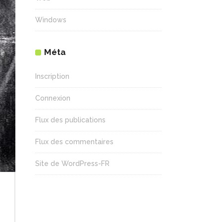
Windows
Méta
Inscription
Connexion
Flux des publications
Flux des commentaires
Site de WordPress-FR