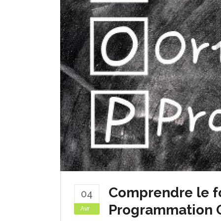
Comprendre le f
04
Programmation O
Avr