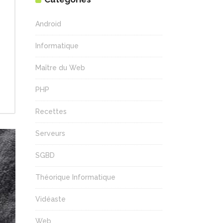
Android
Informatique
Maître du Web
PHP
Recettes
Serveurs
SGBD
Théorique Informatique
Vidéaste
Web